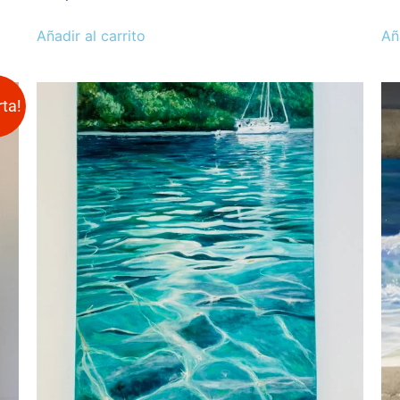
Añadir al carrito
Añ
rta!