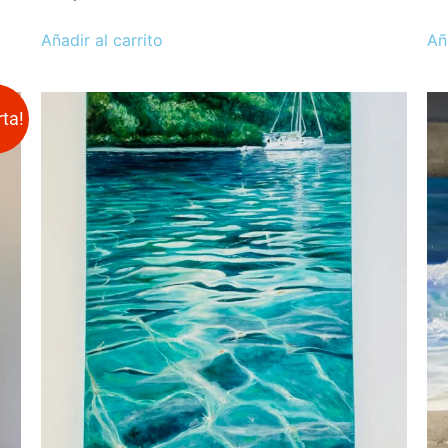
Añadir al carrito
Añ
rta!